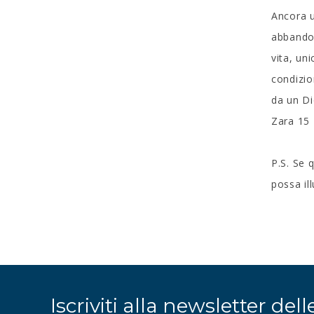
Ancora u
abbandon
vita, un
condizio
da un Di
Zara 15
P.S. Se 
possa il
Iscriviti alla newsletter dell