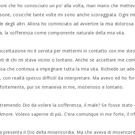
sioni che ho conosciuto un po’ alla volta, man mano che mettevo
rsone, cosicché tante volte mi sono anche scoraggiata. Ogni m
le degli altri. Allora ho cominciato ad avvertire la mia doloro
a, la sofferenza come componente naturale della mia vita.
ccettazione mi è servita per mettermi in contatto con me stessa 
ti di chi mi stava vicino o lontano. Anche se accettare me com
osa che continua a impegnare tutta la mia vita. Richiede un 
o, con realtà spesso difficili da interpretare. Ma avevo ed ho fo
 fortemente, pur se rimaneva in me, misterioso e lontano.
 tremendo Dio da volere la sofferenza, il male? Se fosse stato 
Amore. Volevo saperne di più. C’era comunque in me forte, il rifi
a presenta il Dio della misericordia. Ma che aveva di miserico