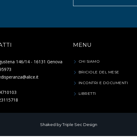
ATTI
MENU
gustena 146/14 - 16131 Genova
CHI SIAMO
95973
BRICIOLE DEL MESE
ledisperanza@alice.it
INCONTRI E DOCUMENTI
74710103
LIBRETTI
023115718
Shaked by
Triple Sec Design