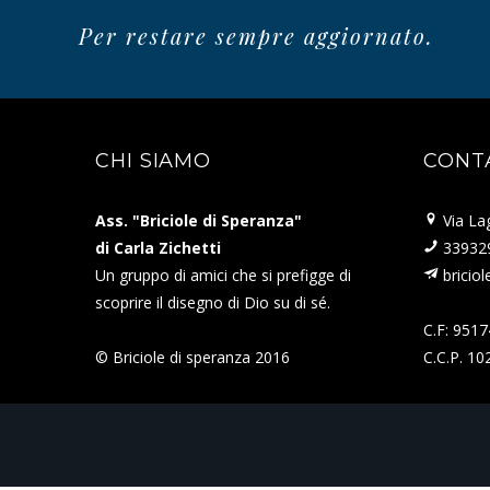
Per restare sempre aggiornato.
CHI SIAMO
CONT
Ass. "Briciole di Speranza"
Via La
di Carla Zichetti
33932
Un gruppo di amici che si prefigge di
bricio
scoprire il disegno di Dio su di sé.
C.F: 951
© Briciole di speranza 2016
C.C.P. 1