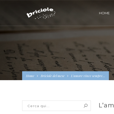
HOME
Home
Briciole del mese
L’amore vince sempre…
L’am