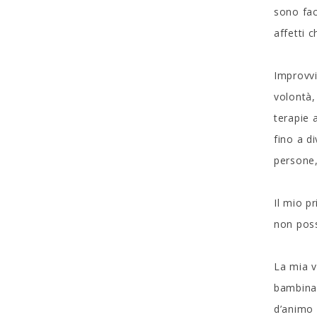
sono fac
affetti 
Improvvi
volontà,
terapie 
fino a d
persone, 
Il mio p
non poss
La mia v
bambina,
d’animo 