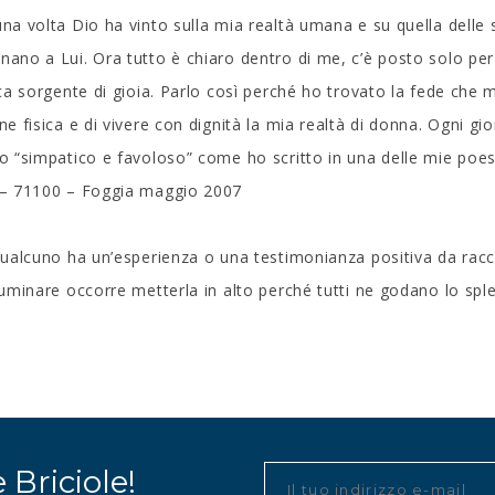
na volta Dio ha vinto sulla mia realtà umana e su quella delle
ano a Lui. Ora tutto è chiaro dentro di me, c’è posto solo per 
ica sorgente di gioia. Parlo così perché ho trovato la fede che m
ne fisica e di vivere con dignità la mia realtà di donna. Ogni g
o “simpatico e favoloso” come ho scritto in una delle mie poesi
 – 71100 – Foggia maggio 2007
qualcuno ha un’esperienza o una testimonianza positiva da racc
luminare occorre metterla in alto perché tutti ne godano lo sp
e Briciole!