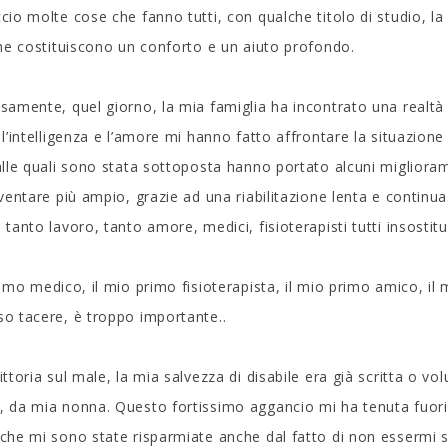
cio molte cose che fanno tutti, con qualche titolo di studio, la 
che costituiscono un conforto e un aiuto profondo.
samente, quel giorno, la mia famiglia ha incontrato una realt
 l’intelligenza e l’amore mi hanno fatto affrontare la situazione 
alle quali sono stata sottoposta hanno portato alcuni migliorame
iventare più ampio, grazie ad una riabilitazione lenta e contin
tanto lavoro, tanto amore, medici, fisioterapisti tutti insostituib
rimo medico, il mio primo fisioterapista, il mio primo amico, il 
o tacere, è troppo importante..
ittoria sul male, la mia salvezza di disabile era già scritta o v
 da mia nonna. Questo fortissimo aggancio mi ha tenuta fuori d
che mi sono state risparmiate anche dal fatto di non essermi s