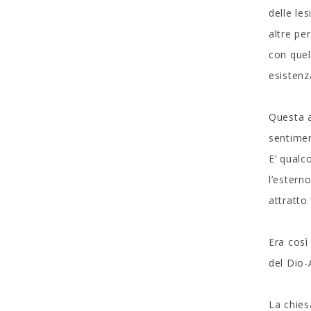
delle le
altre pe
con quel
esistenz
Questa a
sentimen
E’ qualc
l’estern
attratto
Era così
del Dio-
La chies