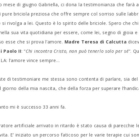
o mese di giugno Gabriella, ci dona la testimonianza che farà a lu
lei pure briciola preziosa che offre sempre col sorriso sulle labb
si rivolga a lei. Questo è lo spirito delle briciole. Spero che ch
nella sua vita quotidiana per essere, come lei, segno di gioia e
so esse che si prova l’amore.
Madre Teresa di Calcutta
dicev
i Paolo II
: “
Chi incontra Cristo, non può tenerlo solo per sé
“. Q
LA: l’amore vince sempre…
ste di testimoniare me stessa sono contenta di parlare, sia del 
l giorno della mia nascita, che della forza per superare l’handi
nto mi è successo 33 anni fa.
ratore artificiale arrivato in ritardo è stato causa di parecchie
 vita. E’ iniziato un percorso faticoso per le varie terapie cui 