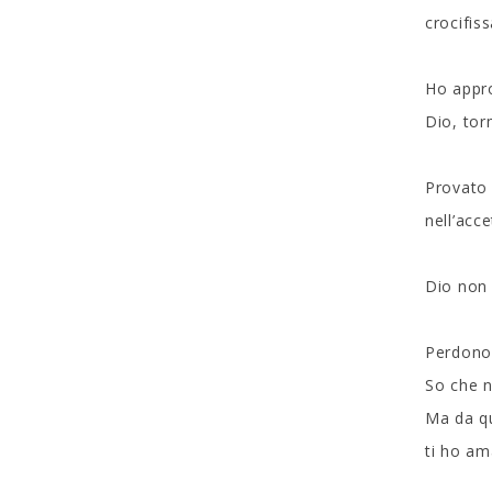
crocifiss
Ho appro
Dio, tor
Provato 
nell’acc
Dio non l
Perdono 
So che n
Ma da qu
ti ho am