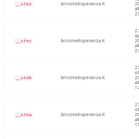
.bricioledisperanza.it
2
__utmz
al
2
2
ap
.bricioledisperanza.it
2
__utmc
al
2
2
o
.bricioledisperanza.it
2
__utmb
al
1
2
o
.bricioledisperanza.it
2
__utma
al
1