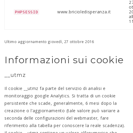
2
o
www.bricioledisperanza.it
2
PHPSESSID
al
1
Ultimo aggiornamento giovedì, 27 ottobre 2016
Informazioni sui cookie
__utmz
Il cookie __utmz fa parte del servizio di analisi e
monitoraggio google Analytics. Si tratta di un cookie
persistente che scade, generalmente, 6 mesi dopo la
creazione o l’aggiornamento (tale valore può variare a
seconda delle configurazioni del webmaster, fare
riferimento alla tabella per conoscere la reale scadenza).
Il cookie __utmz contiene un valore alfanumerico che